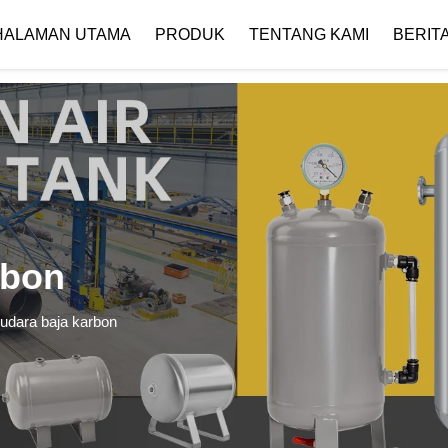
 { if (!images[i].getAttribute('alt')) { images[i].setAttribute('alt', ''); } }
HALAMAN UTAMA
PRODUK
TENTANG KAMI
BERIT
Profil Perusahaan
Unduh
rbon
 udara baja karbon