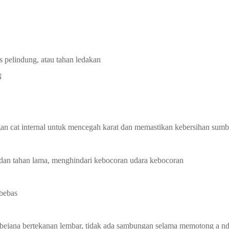
is pelindung, atau tahan ledakan
N
an cat internal
untuk mencegah karat dan memastikan
kebersihan sumb
dan tahan lama, menghindari kebocoran udara
kebocoran
 bebas
bejana bertekanan
lembar,
tidak ada sambungan selama
memotong
a
n