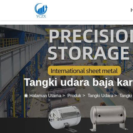
var images = document.getElementsByTagName('img'); for (var i = 0; i < images.length; i++)
Tangki udara baja ka
Halaman Utama
>
Produk
>
Tangki Udara
>
Tangki