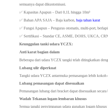
semuanya dapat dikustomisasi.
✅ ​​Kapasitas Apapun​​ – Dari 0,1L hingga 10m³
✅ ​​Bahan APA SAJA​​ – Baja karbon,
baja tahan karat
✅ ​​Fungsi Apapun​​ – Penguras otomatis, multi-port, berlap
✅ ​​Sertifikasi​​ – Standar CE, ASME, DOHS, UKCA, CR
Keunggulan tanki udara YCZX:
Anti karat bagian dalam
Beberapa
dari udara YCZX
tangki telah
ditingkatkan deng
Lubang ulir diperkuat
Tangki udara YCZX
antarmuka pemasangan lebih
kokoh 
Lubang pemasangan dapat disesuaikan
Pemasangan
lubang
dari
bracket
dapat disesuaikan secara
Wadah Tekanan
logam lembaran khusus
Semua
tangki penyimpanan udara
gunakan logam khusus 