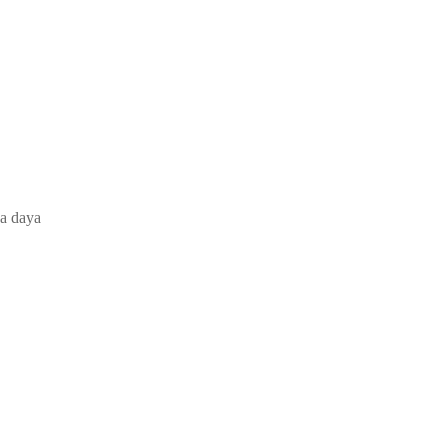
sa
daya