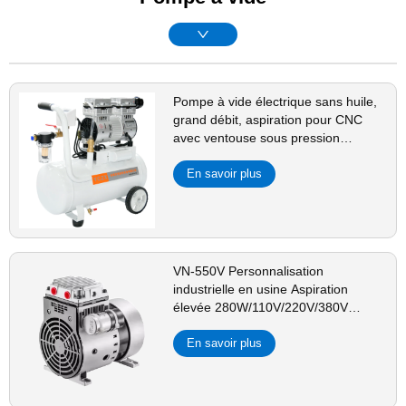
Pompe à vide électrique sans huile,
grand débit, aspiration pour CNC
avec ventouse sous pression
négative
En savoir plus
VN-550V Personnalisation
industrielle en usine Aspiration
élevée 280W/110V/220V/380V
Pompe à vide compresseur
silencieux sans huile pour laboratoire
En savoir plus