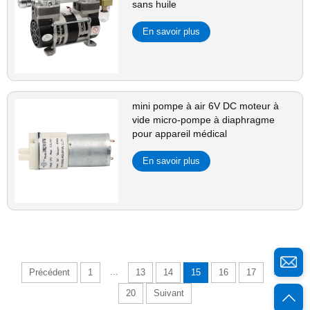
sans huile
En savoir plus
mini pompe à air 6V DC moteur à
vide micro-pompe à diaphragme
pour appareil médical
En savoir plus
...
...
Précédent
1
13
14
15
16
17
20
Suivant