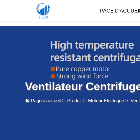
var images = document.getElementsByTagName('img'); for (var i = 0; i < images.length; i++)
PAGE D'ACCUEI
Ventilateur Centrifug
Page d'accueil
>
Produit
>
Moteur Électrique
>
Vent