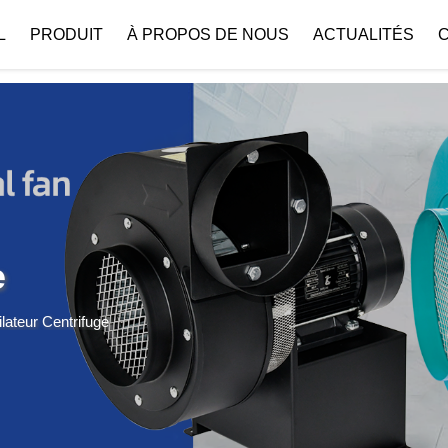
 { if (!images[i].getAttribute('alt')) { images[i].setAttribute('alt', ''); } }
L
PRODUIT
À PROPOS DE NOUS
ACTUALITÉS
Profil De L’entreprise
Téléchar
e
ilateur Centrifuge