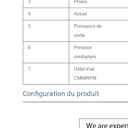
3
Phase
4
Actuel
5
Puissance de
sortie
6
Pression
mmAq/rpm
7
Débit d'air
CMM/RPM
Configuration du produit