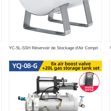
rizontal sans soudure réservoir d'air
YC-5L-SSH Réservoir de Stockage d'Air Comprimé en Acier Inoxydable Portable