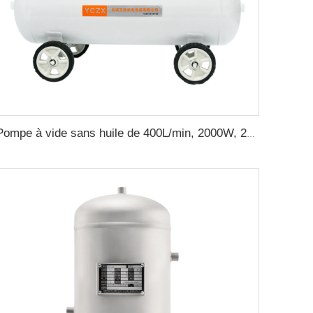
Pompe à vide sans huile de 400L/min, 2000W, 220V avec une pression négative et un réservoir d'air de 65L pour machine de moulage en caoutchouc (modèle FVN-400V)