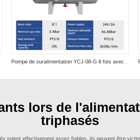
Pompe de suralimentation YCJ-08-G 8 fois avec réservoir de stockage d'air de 20 L
nts lors de l'alimenta
triphasés
és soient effectivement assez fiables, ils peuvent être vict