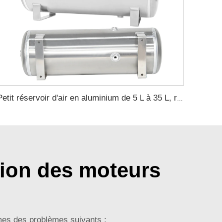
Petit réservoir d'air en aluminium de 5 L à 35 L, réservoir tampon, réservoir de pression d'air, personnalisation possible
tion des moteurs
imes des problèmes suivants :