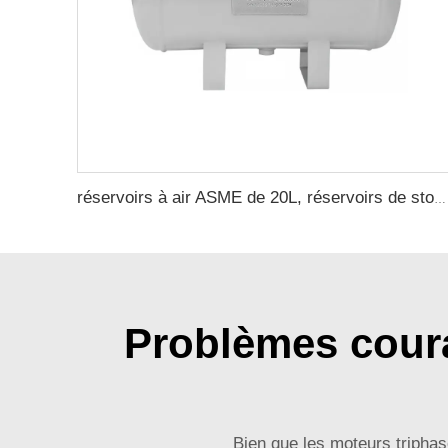
réservoirs à air ASME de 20L, réservoirs de stockage d'air ASME UM en acier au carbone provenant d'un fabricant de réservoirs sous pression
Problèmes coura
Bien que les moteurs triphas