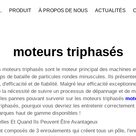
L
PRODUIT
À PROPOS DE NOUS
ACTUALITÉS
Profil De L'entreprise
Téléchar
moteurs triphasés
 moteurs triphasés sont le moteur principal des machines et
s de bataille de particules rondes minuscules. Ils présente
fficacité et de fiabilité. Malgré leur efficacité exceptionn
e la nécessité de suivre un processus de dépannage et de ma
, les pannes pouvant survenir sur les moteurs triphasés
mot
iphasés, pourquoi vous devriez les entretenir correctement o
marques haut de gamme disponibles !
elles Et Quand Ils Peuvent Être Avantageux
sont composés de 3 enroulements qui créent tous un pôle, l'e