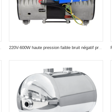
our CNC avec ventouse sous pression négative
220V-600W haute pression faible bruit négatif pression pompe à vide sans huile