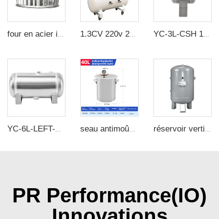
four en acier inoxydable 304 impeller sirocco résistant aux hautes températures ventilateur
1.3CV 220v 200 L/min pompe à vide sans huile sous pression négative avec réservoir d'air de 60L pour machine de moulage en caoutchouc
YC-3L-CSH 12bar Acier au carbone réservoir à air horizontal sans soudure réservoir à air
YC-6L-LEFT-AH 8Bar Réservoir d'air en aluminium horizontal Réservoir récepteur de vide pour suspension de camion et équipement de beauté
seau antimoûsse en acier inoxydable de 40 L, sans huile, sous vide, avec couvercle transparent
réservoir vertical d'air comprimé en acier au carbone de 80 L (21 gallons), épaisseur de 3,5 mm et pression de 1,25 MPa, pour compresseur d'air
PR Performance(IO)
Innovations