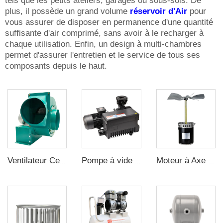
tels que les petits ateliers, garages ou sous-sols. De
plus, il possède un grand volume
réservoir d'Air
pour
vous assurer de disposer en permanence d'une quantité
suffisante d'air comprimé, sans avoir à le recharger à
chaque utilisation. Enfin, un design à multi-chambres
permet d'assurer l'entretien et le service de tous ses
composants depuis le haut.
Ventilateur Centrifuge
Pompe à vide rotative industrielle électrique silencieuse 63 m³/h 380 V pour machine CNC, traite, dentaire
Moteur à Axe Long à Haute Température, Moteur Expérimental en Aluminium pour Four de Réfraction 20W/1400r/min