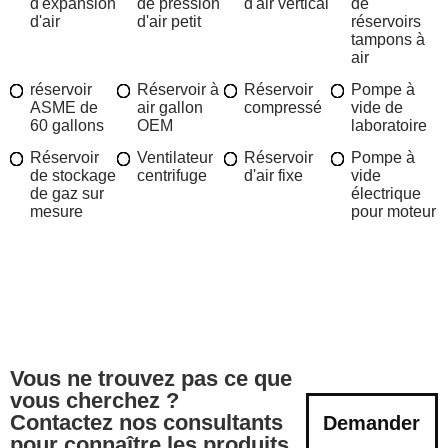
d'expansion
de pression
d'air vertical
de
d'air
d'air petit
réservoirs
tampons à
air
réservoir
Réservoir à
Réservoir
Pompe à
ASME de
air gallon
compressé
vide de
60 gallons
OEM
laboratoire
Réservoir
Ventilateur
Réservoir
Pompe à
de stockage
centrifuge
d'air fixe
vide
de gaz sur
électrique
mesure
pour moteur
Vous ne trouvez pas ce que
vous cherchez ?
Contactez nos consultants
Demander
pour connaître les produits