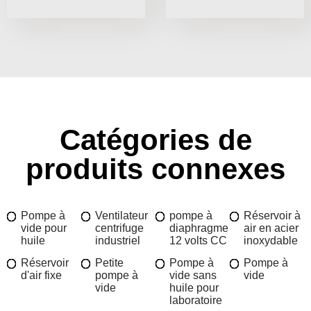
Catégories de
produits connexes
Pompe à
Ventilateur
pompe à
Réservoir à
vide pour
centrifuge
diaphragme
air en acier
huile
industriel
12 volts CC
inoxydable
Réservoir
Petite
Pompe à
Pompe à
d'air fixe
pompe à
vide sans
vide
vide
huile pour
laboratoire