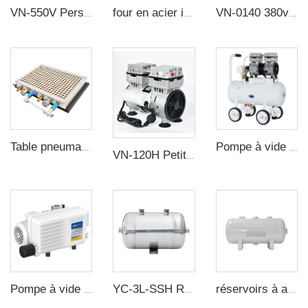
VN-550V Personnalisation industrielle en usine Aspiration élevée 280W/110V/220V/380V Pompe à vide compresseur silencieux sans huile pour laboratoire
four en acier inoxydable 304 impeller sirocco résistant aux hautes températures ventilateur
VN-0140 380v 140 m3/h Électrique Pompe à Vide à Palettes Rotatives pour Équipement d'Emballage sous Vide Alimentaire
Table pneumatique à maintien de pression automatique, chariot magnétique CNC sous vide pour dispositif pneumatique industriel 500*400mm
Pompe à vide sans huile de 600W 220V 160L/min avec réservoir d'air de 20L pour machine de moulage en caoutchouc
VN-120H Petite pompe à vide sans huile Débit 80L/min Pompe à vide sans huile Aspirateurs
Pompe à vide rotative industrielle mono-étape VSV-65P 380V 65-78m³/h 2MBar
YC-3L-SSH Réservoir de Stockage d'Air Comprimé en Acier Inoxydable Portable
réservoirs à air ASME de 10L, réservoirs de stockage d'air ASME UM en acier au carbone provenant d'un fabricant de réservoirs sous pression