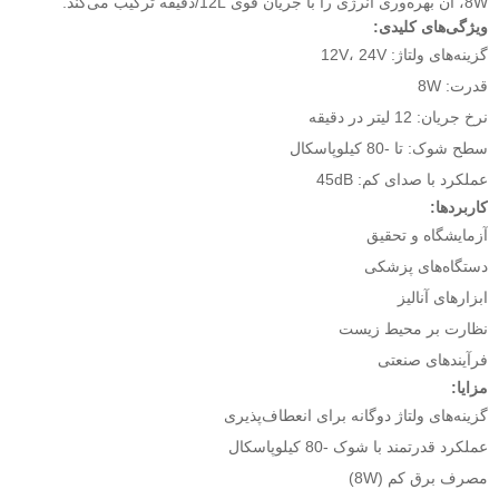
8W، آن بهره‌وری انرژی را با جریان قوی 12L/دقیقه ترکیب می‌کند.
ویژگی‌های کلیدی:
گزینه‌های ولتاژ: 12V، 24V
قدرت: 8W
نرخ جریان: 12 لیتر در دقیقه
سطح شوک: تا -80 کیلوپاسکال
عملکرد با صدای کم: 45dB
کاربردها:
آزمایشگاه و تحقیق
دستگاه‌های پزشکی
ابزارهای آنالیز
نظارت بر محیط زیست
فرآیندهای صنعتی
مزایا:
گزینه‌های ولتاژ دوگانه برای انعطاف‌پذیری
عملکرد قدرتمند با شوک -80 کیلوپاسکال
مصرف برق کم (8W)