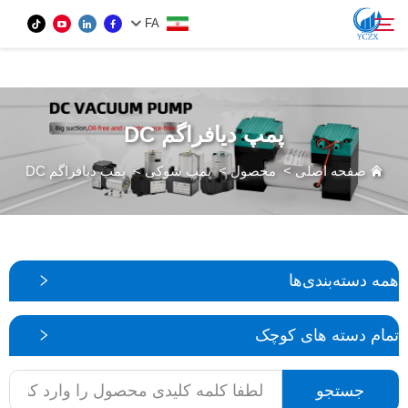
var images = document.getElementsByTagName('img'); for (var i = 0; i <
FA
images.length; i++) { if (!images[i].getAttribute('alt')) { images[i].setAttribute('alt', ''); } }
محصول
پمپ دیافراگم DC
جستجو
دربارهٔ ما
صفحه اصلی
>
محصول
>
پمپ شوکی
>
پمپ دیافراگم DC
اخبار
تماس با ما
همه دسته‌بندی‌ها
تمام دسته های کوچک
جستجو