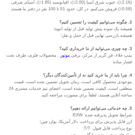
(2.16٪)، جنوب شرق آسیا (2.00٪)، اقیانوسیه (1.85٪)، آسیای شرقی
(0.58٪) فروش می‌کنیم. در کل، حدود 51 تا 100 نفر در دفتر ما هستند.
2. چگونه می‌توانیم کیفیت را تضمین کنیم؟
همیشه یک نمونه پیش تولید قبل از تولید انبوه؛
همیشه بازرسی نهایی قبل از حمل و نقل؛
3. چه چیزی می‌توانید از ما خریداری کنید؟
پمپ خلاء، فن گریز از مرکز، برقی
موتور
, محصولات فلزی، ظرف تحت
فشار ساده
4. چرا باید از ما خرید کنید نه از تأمین‌کنندگان دیگر؟
موجودی محصول کافی است، زمان تحویل تضمین شده است، قیمت
منطقی است، کیفیت تضمین شده است، اعضای تیم خدمات مشتری 24
ساعته آنلاین هستند، لطفاً برای مشورت مراجعه کنید
5. چه خدماتی می‌توانیم ارائه دهیم؟
شرایط تحویل پذیرفته شده: EXW؛
ارز قابل پذیرش برای پرداخت: دلار آمریکا، یوان چین؛
نوع پرداخت قابل قبول: T/T;
زبان‌های صحبت شده: انگلیسی، چینی