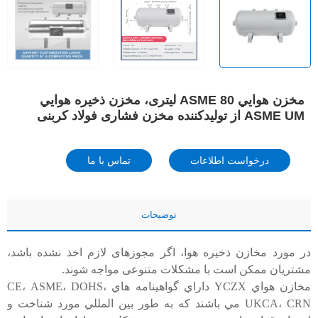
مخزن هوايي ASME 80 لیتری، مخزن ذخیره هوايي
ASME UM از تولیدکننده مخزن فشاری فولاد کربنی
درخواست اطلاعات
تماس با ما
توضیحات
در مورد مخازن ذخیره هوا، اگر مجوزهای لازم اخذ نشده باشد،
مشتریان ممکن است با مشکلات متنوعی مواجه شوند.
مخازن هواي YCZX داراي گواهينامه هاي CE، ASME، DOHS،
UKCA، CRN مي باشند که به طور بين المللي مورد شناخت و