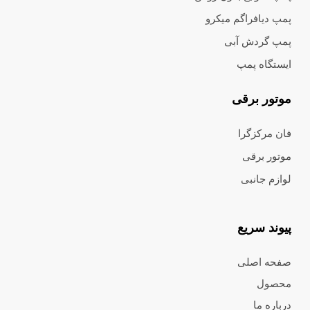
پمپ دیافراگم میکرو
پمپ گردش آبی
ایستگاه پمپ
موتور برقی
فان مرکزگرا
موتور برقی
لوازم جانبی
پیوند سریع
صفحه اصلی
محصول
درباره ما