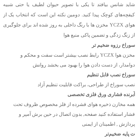
شاید شانس بیافتد تا یکی با تصویر حیوان لطیف یا حتی شبیه
کیفچه‌های کوچک پیدا کنید. دومین نکته این است که انتخاب یک
از
هوای YCZX
مخزن ها
با رنگ داخلی به روز شده اند
برای جلوگیری
از زنگ زدگی و تضمین
پاکی منبع هوا
سوراخ رزوه ضخیم تر
مخزن هوا YCZX
رابط نصب بیشتر است
سفت و محکم و
دوامدار، از دست دادن هوا را بهبود می بخشد
روانش
سوراخ نصب قابل تنظیم
نصب
سوراخ
از طراحی،
براکت
قابلیت تنظیم آزاد
آبرنده فشاری
ورق فلزی تخصصی
همه
مخازن ذخیره هوای فشرده
از فلز مخصوص ظروف تحت
فشار استفاده کنید
صفحه,
بدون اتصال در حین
برش
آمپر
و
پردازش
,
اطمینان از ایمنی
ت
پایه ضخیم‌تر