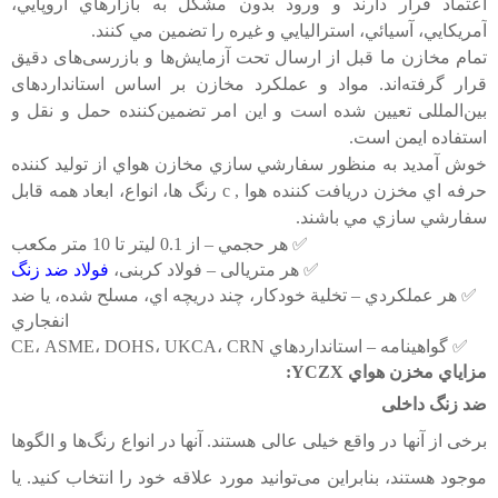
اعتماد قرار دارند و ورود بدون مشکل به بازارهاي اروپايي،
آمريکايي، آسيائي، استراليايي و غيره را تضمين مي کنند.
تمام مخازن ما قبل از ارسال تحت آزمایش‌ها و بازرسی‌های دقیق
قرار گرفته‌اند. مواد و عملکرد مخازن بر اساس استانداردهای
بین‌المللی تعیین شده است و این امر تضمین‌کننده حمل و نقل و
استفاده ایمن است.
خوش آمديد به منظور سفارشي سازي مخازن هواي از
توليد کننده
حرفه اي مخزن دريافت کننده هوا
,
c
رنگ ها، انواع، ابعاد همه قابل
سفارشي سازي مي باشند.
✅ هر حجمي – از 0.1 ليتر تا 10 متر مکعب
✅ هر متریالی – فولاد کربنی،
فولاد ضد زنگ
✅ هر عملکردي – تخلية خودکار، چند دريچه اي، مسلح شده، يا ضد
انفجاري
✅ گواهينامه – استانداردهاي CE، ASME، DOHS، UKCA، CRN
مزاياي مخزن هواي YCZX:
ضد زنگ داخلی
برخی از آنها در واقع خیلی عالی هستند. آنها در انواع رنگ‌ها و الگوها
موجود هستند، بنابراین می‌توانید مورد علاقه خود را انتخاب کنید. یا