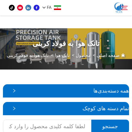
var images = document.getElementsByTagName('img'); for (var i = 0; i <
FA
images.length; i++) { if (!images[i].getAttribute('alt')) { images[i].setAttribute('alt', ''); } }
محصول
تانک هوا به فولاد کربنی
جستجو
دربارهٔ ما
صفحه اصلی
>
محصول
>
تانک هوا
>
تانک هوا به فولاد کربنی
اخبار
تماس با ما
همه دسته‌بندی‌ها
تمام دسته های کوچک
جستجو