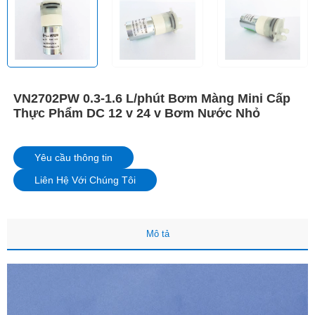
VN2702PW 0.3-1.6 L/phút Bơm Màng Mini Cấp
Thực Phẩm DC 12 v 24 v Bơm Nước Nhỏ
Yêu cầu thông tin
Liên Hệ Với Chúng Tôi
Mô tả