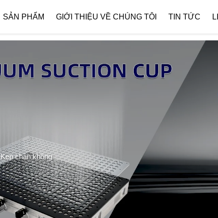
 { if (!images[i].getAttribute('alt')) { images[i].setAttribute('alt', ''); } }
SẢN PHẨM
GIỚI THIỆU VỀ CHÚNG TÔI
TIN TỨC
L
Giới Thiệu Công Ty
Tải Xuố
>
Kẹp chân không