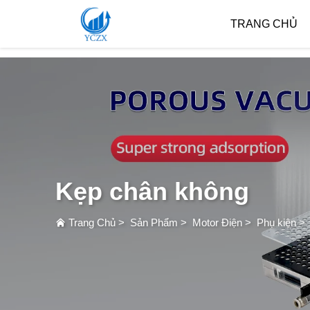
var images = document.getElementsByTagName('img'); for (var i = 0; i < images.length; i++)
TRANG CHỦ
Kẹp chân không
Trang Chủ
>
Sản Phẩm
>
Motor Điện
>
Phụ kiện