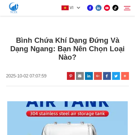
VI
SẢN PHẨM
Bình Chứa Khí Dạng Đứng Và
Tìm kiếm
Dạng Ngang: Bạn Nên Chọn Loại
VỀ CHÚNG TÔI
Nào?
TIN TỨC
2025-10-02 07:07:59
LIÊN HỆ VỚI CHÚNG TÔI