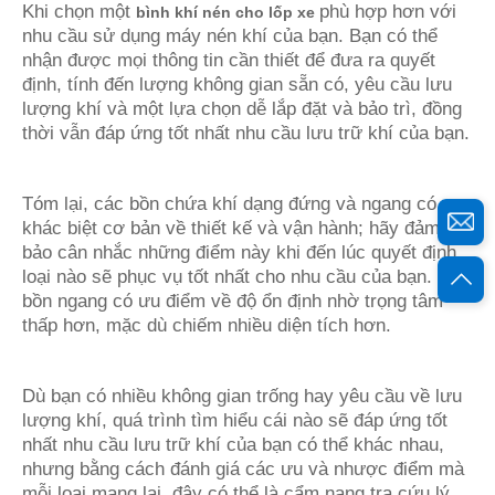
Khi chọn một
phù hợp hơn với
bình khí nén cho lốp xe
nhu cầu sử dụng máy nén khí của bạn. Bạn có thể
nhận được mọi thông tin cần thiết để đưa ra quyết
định, tính đến lượng không gian sẵn có, yêu cầu lưu
lượng khí và một lựa chọn dễ lắp đặt và bảo trì, đồng
thời vẫn đáp ứng tốt nhất nhu cầu lưu trữ khí của bạn.
Tóm lại, các bồn chứa khí dạng đứng và ngang có sự
khác biệt cơ bản về thiết kế và vận hành; hãy đảm
bảo cân nhắc những điểm này khi đến lúc quyết định
loại nào sẽ phục vụ tốt nhất cho nhu cầu của bạn. Các
bồn ngang có ưu điểm về độ ổn định nhờ trọng tâm
thấp hơn, mặc dù chiếm nhiều diện tích hơn.
Dù bạn có nhiều không gian trống hay yêu cầu về lưu
lượng khí, quá trình tìm hiểu cái nào sẽ đáp ứng tốt
nhất nhu cầu lưu trữ khí của bạn có thể khác nhau,
nhưng bằng cách đánh giá các ưu và nhược điểm mà
mỗi loại mang lại, đây có thể là cẩm nang tra cứu lý