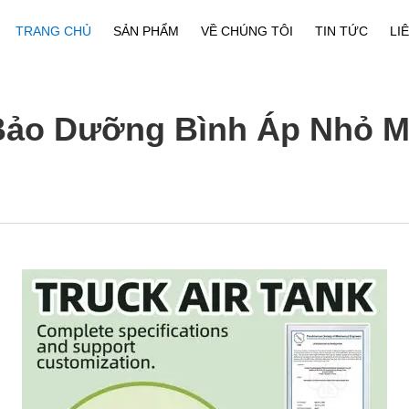
TRANG CHỦ
SẢN PHẨM
VỀ CHÚNG TÔI
TIN TỨC
LI
Hồ Sơ Công Ty
Tải Xuống
Bảo Dưỡng Bình Áp Nhỏ M