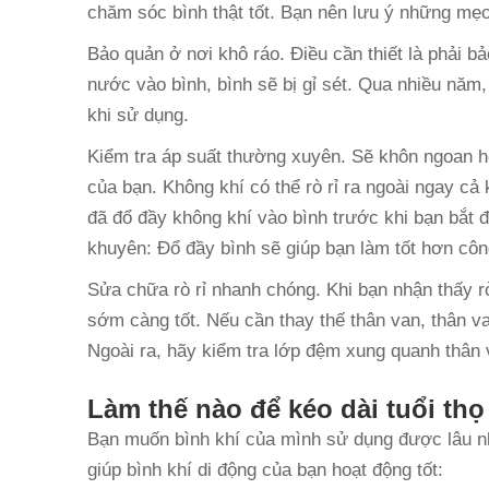
chăm sóc bình thật tốt. Bạn nên lưu ý những mẹo
Bảo quản ở nơi khô ráo. Điều cần thiết là phải b
nước vào bình, bình sẽ bị gỉ sét. Qua nhiều năm,
khi sử dụng.
Kiểm tra áp suất thường xuyên. Sẽ khôn ngoan hơ
của bạn. Không khí có thể rò rỉ ra ngoài ngay cả
đã đổ đầy không khí vào bình trước khi bạn bắt 
khuyên: Đổ đầy bình sẽ giúp bạn làm tốt hơn côn
Sửa chữa rò rỉ nhanh chóng. Khi bạn nhận thấy r
sớm càng tốt. Nếu cần thay thế thân van, thân v
Ngoài ra, hãy kiểm tra lớp đệm xung quanh thân v
Làm thế nào để kéo dài tuổi thọ
Bạn muốn bình khí của mình sử dụng được lâu n
giúp bình khí di động của bạn hoạt động tốt: