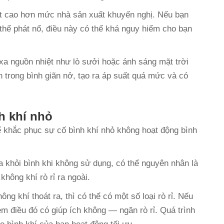
ất cao hơn mức nhà sản xuất khuyến nghị. Nếu bạn
 thể phát nổ, điều này có thể khá nguy hiểm cho bạn
h xa nguồn nhiệt như lò sưởi hoặc ánh sáng mặt trời
ên trong bình giãn nở, tạo ra áp suất quá mức và có
h khí nhỏ
ể khắc phục sự cố bình khí nhỏ không hoạt động bình
ra khỏi bình khi không sử dụng, có thể nguyên nhân là
không khí rò rỉ ra ngoài.
ng khí thoát ra, thì có thể có một số loại rò rỉ. Nếu
em điều đó có giúp ích không — ngăn rò rỉ. Quá trình