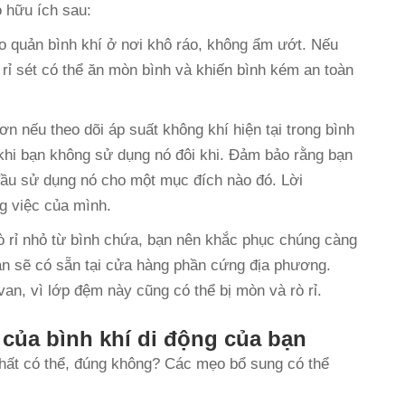
 hữu ích sau:
ảo quản bình khí ở nơi khô ráo, không ẩm ướt. Nếu
 rỉ sét có thể ăn mòn bình và khiến bình kém an toàn
n nếu theo dõi áp suất không khí hiện tại trong bình
 khi bạn không sử dụng nó đôi khi. Đảm bảo rằng bạn
đầu sử dụng nó cho một mục đích nào đó. Lời
g việc của mình.
ò rỉ nhỏ từ bình chứa, bạn nên khắc phục chúng càng
an sẽ có sẵn tại cửa hàng phần cứng địa phương.
an, vì lớp đệm này cũng có thể bị mòn và rò rỉ.
 của bình khí di động của bạn
hất có thể, đúng không? Các mẹo bổ sung có thể