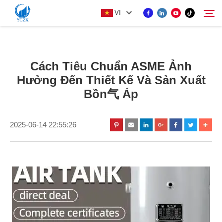
VI
SẢN PHẨM
Cách Tiêu Chuẩn ASME Ảnh
Tìm kiếm
Hưởng Đến Thiết Kế Và Sản Xuất
VỀ CHÚNG TÔI
Bồn气 Áp
TIN TỨC
2025-06-14 22:55:26
LIÊN HỆ VỚI CHÚNG TÔI