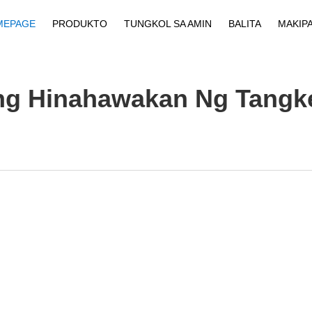
MEPAGE
PRODUKTO
TUNGKOL SA AMIN
BALITA
MAKIP
Profile Ng Kumpanya
Ilagay
ng Hinahawakan Ng Tangk