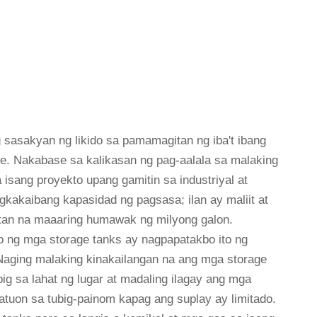
sasakyan ng likido sa pamamagitan ng iba't ibang
arge. Nakabase sa kalikasan ng pag-aalala sa malaking
 isang proyekto upang gamitin sa industriyal at
kakaibang kapasidad ng pagsasa; ilan ay maliit at
itan na maaaring humawak ng milyong galon.
o ng mga storage tanks ay nagpapatakbo ito ng
aging malaking kinakailangan na ang mga storage
ig sa lahat ng lugar at madaling ilagay ang mga
tuon sa tubig-painom kapag ang suplay ay limitado.