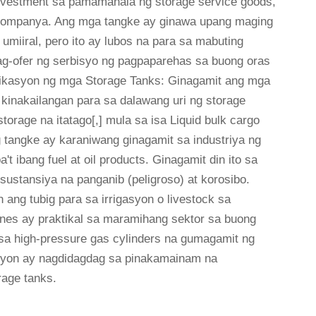
nvestment sa pamamahala ng storage service goods,
g kompanya. Ang mga tangke ay ginawa upang maging
miiral, pero ito ay lubos na para sa mabuting
nag-ofer ng serbisyo ng pagpaparehas sa buong oras
likasyon ng mga Storage Tanks: Ginagamit ang mga
t kinakailangan para sa dalawang uri ng storage
storage na itatago[,] mula sa isa Liquid bulk cargo
 tangke ay karaniwang ginagamit sa industriya ng
t ibang fuel at oil products. Ginagamit din ito sa
sustansiya na panganib (peligroso) at korosibo.
ng tubig para sa irrigasyon o livestock sa
ines ay praktikal sa maramihang sektor sa buong
sa high-pressure gas cylinders na gumagamit ng
asyon ay nagdidagdag sa pinakamainam na
rage tanks.