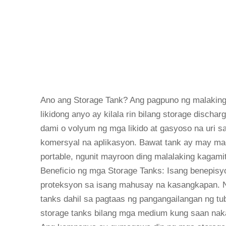
Ano ang Storage Tank? Ang pagpuno ng malaking 
likidong anyo ay kilala rin bilang storage disch
dami o volyum ng mga likido at gasyoso na uri sa
komersyal na aplikasyon. Bawat tank ay may mag
portable, ngunit mayroon ding malalaking kagam
Beneficio ng mga Storage Tanks: Isang benepisy
proteksyon sa isang mahusay na kasangkapan. N
tanks dahil sa pagtaas ng pangangailangan ng tub
storage tanks bilang mga medium kung saan naka