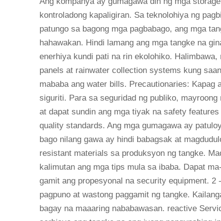
Ang kompanya ay gumagawa din ng mga storage t
kontroladong kapaligiran. Sa teknolohiya ng pa
patungo sa bagong mga pagbabago, ang mga tan
hahawakan. Hindi lamang ang mga tangke na gin
enerhiya kundi pati na rin ekolohiko. Halimbaw
panels at rainwater collection systems kung sa
mababa ang water bills. Precautionaries: Kapag
siguriti. Para sa seguridad ng publiko, mayroo
at dapat sundin ang mga tiyak na safety feature
quality standards. Ang mga gumagawa ay patuloy
bago nilang gawa ay hindi babagsak at magdudul
resistant materials sa produksyon ng tangke. Ma
kalimutan ang mga tips mula sa ibaba. Dapat ma-
gamit ang propesyonal na security equipment. 2 
pagpuno at wastong paggamit ng tangke. Kailangan
bagay na maaaring nababawasan. reactive Servi