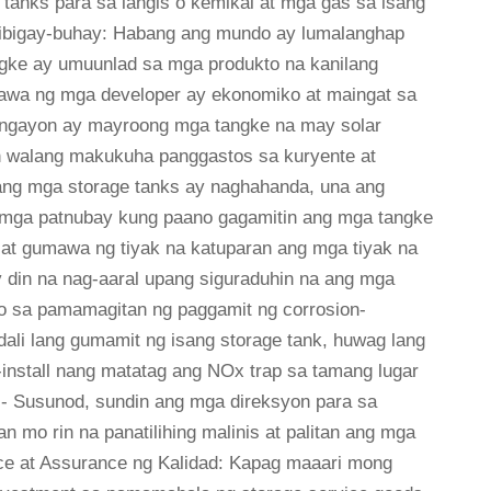
anks para sa langis o kemikal at mga gas sa isang
gbibigay-buhay: Habang ang mundo ay lumalanghap
gke ay umuunlad sa mga produkto na kanilang
awa ng mga developer ay ekonomiko at maingat sa
a, ngayon ay mayroong mga tangke na may solar
an walang makukuha panggastos sa kuryente at
 ang mga storage tanks ay naghahanda, una ang
ng mga patnubay kung paano gagamitin ang mga tangke
s at gumawa ng tiyak na katuparan ang mga tiyak na
 din na nag-aaral upang siguraduhin na ang mga
o sa pamamagitan ng paggamit ng corrosion-
dali lang gumamit ng isang storage tank, huwag lang
install nang matatag ang NOx trap sa tamang lugar
-- Susunod, sundin ang mga direksyon para sa
 mo rin na panatilihing malinis at palitan ang mga
ce at Assurance ng Kalidad: Kapag maaari mong