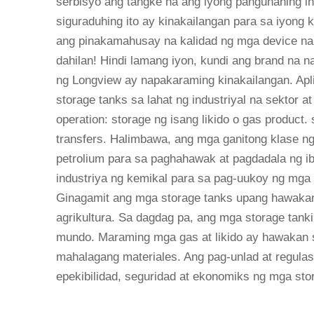
serbisyo ang tangke na ang iyong pangunahing i
siguraduhing ito ay kinakailangan para sa iyon
ang pinakamahusay na kalidad ng mga device na u
dahilan! Hindi lamang iyon, kundi ang brand na 
ng Longview ay napakaraming kinakailangan. Ap
storage tanks sa lahat ng industriyal na sektor a
operation: storage ng isang likido o gas product. 
transfers. Halimbawa, ang mga ganitong klase ng
petrolium para sa paghahawak at pagdadala ng iba'
industriya ng kemikal para sa pag-uukoy ng mga 
Ginagamit ang mga storage tanks upang hawakan a
agrikultura. Sa dagdag pa, ang mga storage tank
mundo. Maraming mga gas at likido ay hawakan 
mahalagang materiales. Ang pag-unlad at regul
epekibilidad, seguridad at ekonomiks ng mga sto