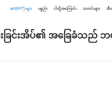
အSERTိုးများ
ပစ္စည်း
ငါတို့အကြောင်း
သတင်းများ
အီး
ကုမ္ပဏီ ပုံမှန်အကြောင်း
ထင်းချိုးယ
ခြင်းအိပ်၏ အခြေခံသည် ဘယ