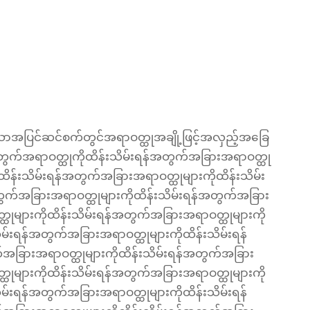
သောအပြင်ဆင်စက်တွင်အရာဝတ္ထုအချို့ဖြင့်အလှည့်အခြေ
တွက်အရာဝတ္ထုကိုထိန်းသိမ်းရန်အတွက်အခြားအရာဝတ္ထု
ထိန်းသိမ်းရန်အတွက်အခြားအရာဝတ္ထုများကိုထိန်းသိမ်း
ွက်အခြားအရာဝတ္ထုများကိုထိန်းသိမ်းရန်အတွက်အခြား
ထုများကိုထိန်းသိမ်းရန်အတွက်အခြားအရာဝတ္ထုများကို
မ်းရန်အတွက်အခြားအရာဝတ္ထုများကိုထိန်းသိမ်းရန်
အခြားအရာဝတ္ထုများကိုထိန်းသိမ်းရန်အတွက်အခြား
ထုများကိုထိန်းသိမ်းရန်အတွက်အခြားအရာဝတ္ထုများကို
မ်းရန်အတွက်အခြားအရာဝတ္ထုများကိုထိန်းသိမ်းရန်