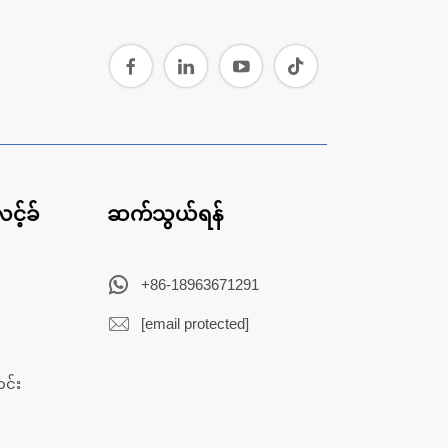
င့်ခ်
ဆက်သွယ်ရန်
+86-18963671291
[email protected]
ာင်း