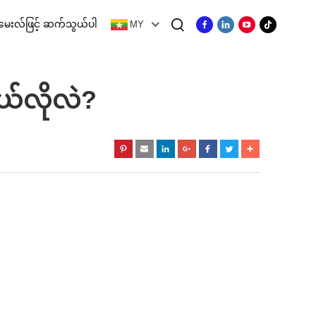
မေးလ်ဖြင့် ဆက်သွယ်ပါ
MY
ူ
်လိုလဲ?