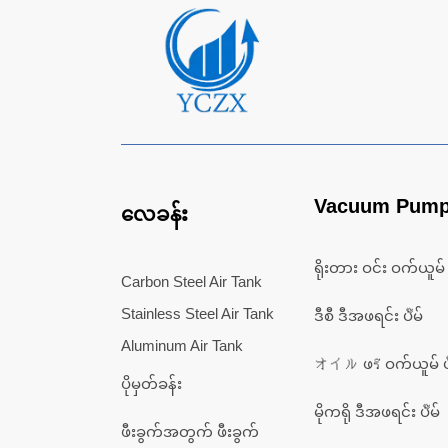
Vacuum Pum
လေခန်း
ရိုးတား ဝင်း ဝက်ယူမ် ပ
Carbon Steel Air Tank
Stainless Steel Air Tank
ဒီစီ ဒီအဖရင်း ပั๊မ်
Aluminum Air Tank
オイル ဖรี ဝက်ယူမ် ပั
ပိုမှတ်ခန်း
မိုကရို ဒီအဖရင်း ပั๊မ်
ဖီးခွက်အတွက် ဖီးခွက်