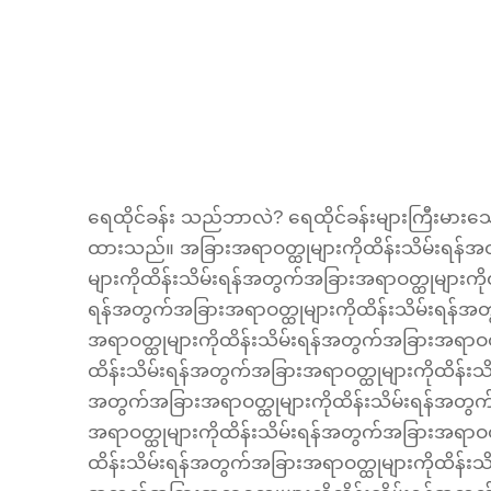
ရေထိုင်ခန်း သည်ဘာလဲ? ရေထိုင်ခန်းများကြီးမား
ထားသည်။ အခြားအရာဝတ္ထုများကိုထိန်းသိမ်းရန်အ
များကိုထိန်းသိမ်းရန်အတွက်အခြားအရာဝတ္ထုများကို
ရန်အတွက်အခြားအရာဝတ္ထုများကိုထိန်းသိမ်းရန်အတ
အရာဝတ္ထုများကိုထိန်းသိမ်းရန်အတွက်အခြားအရာဝတ္
ထိန်းသိမ်းရန်အတွက်အခြားအရာဝတ္ထုများကိုထိန်းသိ
အတွက်အခြားအရာဝတ္ထုများကိုထိန်းသိမ်းရန်အတွက်
အရာဝတ္ထုများကိုထိန်းသိမ်းရန်အတွက်အခြားအရာဝတ္
ထိန်းသိမ်းရန်အတွက်အခြားအရာဝတ္ထုများကိုထိန်းသိ