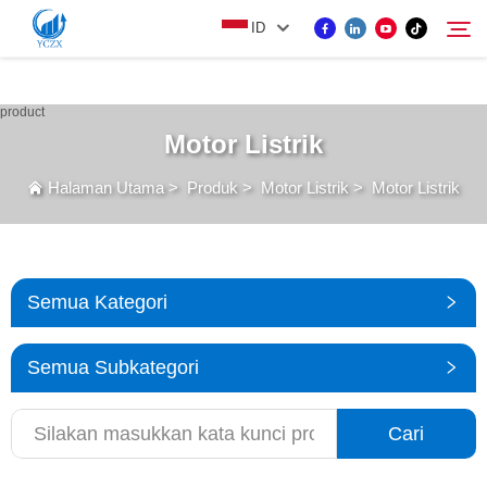
var images = document.getElementsByTagName('img'); for (var i = 0; i <
ID
images.length; i++) { if (!images[i].getAttribute('alt')) { images[i].setAttribute('alt', ''); } }
PRODUK
Motor Listrik
Cari
Halaman Utama
>
Produk
>
Motor Listrik
>
Motor Listrik
TENTANG KAMI
BERITA
Semua Kategori
HUBUNGI KAMI
Semua Subkategori
Cari