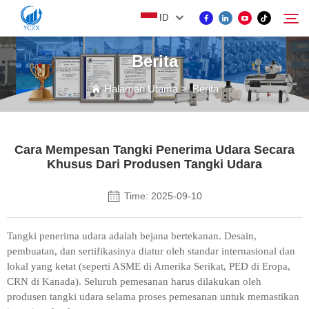
ID
Berita
PRODUK
Halaman Utama
>
Berita
Cari
TENTANG KAMI
Cara Mempesan Tangki Penerima Udara Secara
Khusus Dari Produsen Tangki Udara
BERITA
Time: 2025-09-10
HUBUNGI KAMI
Tangki penerima udara adalah bejana bertekanan. Desain,
pembuatan, dan sertifikasinya diatur oleh standar internasional dan
lokal yang ketat (seperti ASME di Amerika Serikat, PED di Eropa,
CRN di Kanada). Seluruh pemesanan harus dilakukan oleh
produsen tangki udara
selama proses pemesanan untuk memastikan