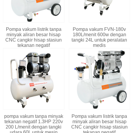
Pompa vakum listrik tanpa
Pompa vakum FVN-180v
minyak aliran besar hisap
180L/menit 600w dengan
CNC cangkir hisap stasiun
tangki 24L untuk peralatan
tekanan negatif
medis
pompa vakum tanpa minyak
Pompa vakum listrik tanpa
tekanan negatif 1.3HP 220v
minyak aliran besar hisap
200 L/menit dengan tangki
CNC cangkir hisap stasiun
udara 60L untuk mesin
tekanan negatif