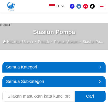
var images = document.getElementsByTagName('img'); for (var i = 0; i <
ID
images.length; i++) { if (!images[i].getAttribute('alt')) { images[i].setAttribute('alt', ''); } }
PRODUK
Stasiun Pompa
Cari
Halaman Utama
>
Produk
>
Pompa Vakum
>
Stasiun Pompa
TENTANG KAMI
BERITA
Semua Kategori
HUBUNGI KAMI
Semua Subkategori
Cari