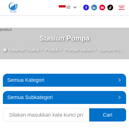
var images = document.getElementsByTagName('img'); for (var i = 0; i <
ID
images.length; i++) { if (!images[i].getAttribute('alt')) { images[i].setAttribute('alt', ''); } }
PRODUK
Stasiun Pompa
Cari
Halaman Utama
>
Produk
>
Pompa Vakum
>
Stasiun Pompa
TENTANG KAMI
BERITA
Semua Kategori
HUBUNGI KAMI
Semua Subkategori
Cari