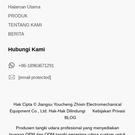
Halaman Utama
PRODUK
TENTANG KAMI
BERITA
Hubungi Kami
+86-18963671291
[email protected]
Hak Cipta © Jiangsu Youcheng Zhixin Electromechanical
Equipment Co., Ltd. Hak-Hak Dilindungi
Kebijakan Privasi
BLOG
Produsen tangki udara profesional yang menyediakan
layanan OEM dan ODM tangki penerima udara custom untuk