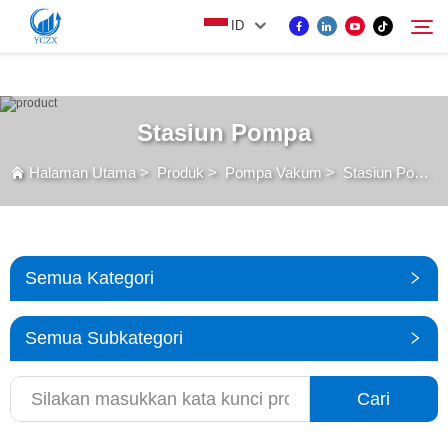
var images = document.getElementsByTagName('img'); for (var i = 0; i <
ID
images.length; i++) { if (!images[i].getAttribute('alt')) { images[i].setAttribute('alt', ''); } }
PRODUK
Stasiun Pompa
Cari
Halaman Utama
>
Produk
>
Pompa Vakum
>
Stasiun Pompa
TENTANG KAMI
BERITA
Semua Kategori
HUBUNGI KAMI
Semua Subkategori
Cari