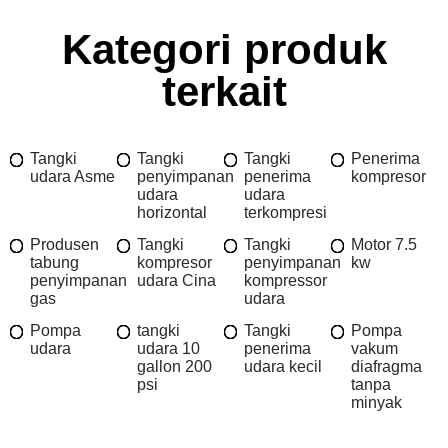
Kategori produk
terkait
Tangki
Tangki
Tangki
Penerima
udara Asme
penyimpanan
penerima
kompresor
udara
udara
horizontal
terkompresi
Produsen
Tangki
Tangki
Motor 7.5
tabung
kompresor
penyimpanan
kw
penyimpanan
udara Cina
kompressor
gas
udara
Pompa
tangki
Tangki
Pompa
udara
udara 10
penerima
vakum
gallon 200
udara kecil
diafragma
psi
tanpa
minyak