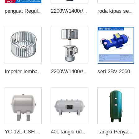
penguat Regulator Tekanan 20L Pengompresi Udara Pompa Pneumatik
2200W/1400r/menit Oven Alumunium Mesin Reflow Motor Eksperimental Suhu Tinggi Motor Poros Panjang
roda kipas sentrifugal dengan bilah lurus 4 inci, roda kipas sentrifugal, pelimpah impeller multi-wing untuk ventilasi pendinginan
Impeler lembaran galvanis 3-12 inci aksesori roda kipas sentrifugal multi sayap
2200W/1400r/menit Oven Alumunium Mesin Reflow Motor Eksperimental Suhu Tinggi Motor Poros Panjang
seri 2BV-2060 pompa vakum industri dengan vakum tinggi pompa air cincin kompresor
YC-12L-CSH 12bar Tangki penyimpanan udara horisontal baja karbon tanpa sambungan tangki udara
40L tangki udara horizontal CE baja karbon CE A2 tangki penerima udara dari pabrik tangki udara Tiongkok
Tangki Penyangga ASME, Bejana Tekanan 300 L, 600 L, 1000 L, 2000 L, Tangki Udara Baja Karbon untuk Kompresor Udara