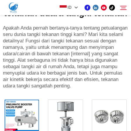
ID
tekanan udara tangki tekanan
Apakah Anda pernah bertanya-tanya tentang petualangan
seru dunia tangki tekanan tinggi kami? Mari kita selami
PRODUK
detailnya! Fungsi dari tangki tekanan sesuai dengan
Cari
namanya, yaitu untuk menampung dan menyimpan
TENTANG KAMI
udara/cairan di bawah tekanan [internal] yang sangat
tinggi. Alat serbaguna ini tidak hanya bisa digunakan
sebagai tangki air di rumah Anda, tetapi juga mampu
BERITA
menyuplai udara ke berbagai jenis ban. Untuk pemulas
air kinetik bekerja secara efektif dan efisien, tekanan
udara tangki sangatlah penting.
HUBUNGI KAMI