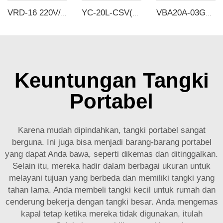
VRD-16 220V/380V 16-19.2m³/h 8*10^-1Pa Pompa vakum putar dua tahap industri
YC-20L-CSV(5.3Gallons) 12Bar Tangki Penyimpanan Udara Baja Karbon Vertikal Tangki Penerima Vakum Untuk Peralatan Kecantikan Kompressor
VBA20A-03GN Katup penguat VBA SERIES BOOSTER VALVE 2 kali rasio penguatan
Keuntungan Tangki
Portabel
Karena mudah dipindahkan, tangki portabel sangat
berguna. Ini juga bisa menjadi barang-barang portabel
yang dapat Anda bawa, seperti dikemas dan ditinggalkan.
Selain itu, mereka hadir dalam berbagai ukuran untuk
melayani tujuan yang berbeda dan memiliki tangki yang
tahan lama. Anda membeli tangki kecil untuk rumah dan
cenderung bekerja dengan tangki besar. Anda mengemas
kapal tetap ketika mereka tidak digunakan, itulah