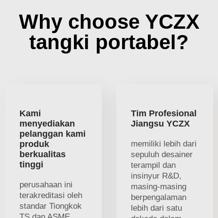
Why choose YCZX
tangki portabel?
Kami
Tim Profesional
menyediakan
Jiangsu YCZX
pelanggan kami
produk
memiliki lebih dari
berkualitas
sepuluh desainer
tinggi
terampil dan
insinyur R&D,
perusahaan ini
masing-masing
terakreditasi oleh
berpengalaman
standar Tiongkok
lebih dari satu
TS dan ASME