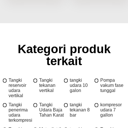
Kategori produk
terkait
Tangki
Tangki
tangki
Pompa
reservoir
tekanan
udara 10
vakum fase
udara
vertikal
galon
tunggal
vertikal
Tangki
Tangki
tangki
kompresor
penerima
Udara Baja
tekanan 8
udara 7
udara
Tahan Karat
bar
gallon
terkompresi