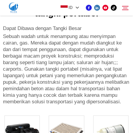
ID
tangki portabel
Dapat Dibawa dengan Tangki Besar
PRODUK
Sebuah wadah untuk menampung atau menyimpan
cairan, gas. Mereka dapat dengan mudah diangkut ke
Cari
dan dari tempat penggunaan, dapat digunakan untuk
TENTANG KAMI
berbagai macam proyek konstruksi; memproduksi
barang seperti tiang lampu jalan; saluran air hujan;;;
carports. Gunakan tangki portabel (misalnya, vat lipat
BERITA
lapangan) untuk petani yang memerlukan pengangkutan
pupuk, pekerja konstruksi yang pekerjaannya melibatkan
pemindahan beton atau dalam hal transportasi bahan
HUBUNGI KAMI
kimia yang hanya cocok dan terbaik karena mampu
memberikan solusi transportasi yang dipersonalisasi.