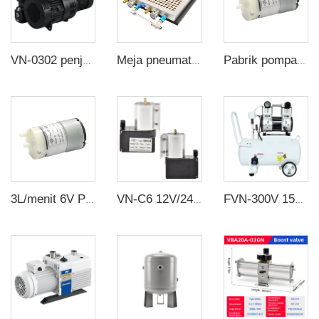
VN-0302 penjualan langsung pabrik 7.5KW 380V pompa vakum daun putar satu tahap untuk mesin blister
Meja pneumatik dengan pemeliharaan tekanan otomatis Cekungan Magnetik Vakum CNC untuk peralatan pneumatik industri 500*400mm
Pabrik pompa diafragma mini penjualan langsung pompa air diafragma mini 6v 4w
3L/menit 6V Pabrik suplai pompa membran miniatur mini pompa membran pompa udara DC
VN-C6 12V/24V 5W Single Head DC Tekanan Negatif Pompa Vakum Diaphragm
FVN-300V 1500W 220V 300L/menit pompa vakum tanpa minyak dengan tekanan negatif dengan tangki udara 40L untuk mesin pembuatan karet