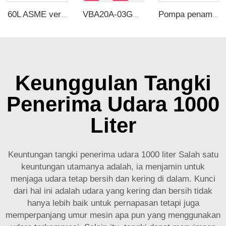
60L ASME vertical air tanks ASME UM air storage tanks dari produsen tangki bertekanan carbon steel
VBA20A-03GN katup booster 2 kali dengan tangki penguat baja tahan karat 20L
Pompa penambah udara 8 kali lipat YCJ-08-G dengan tangki penyimpanan udara 20L
Keunggulan Tangki
Penerima Udara 1000
Liter
Keuntungan tangki penerima udara 1000 liter Salah satu
keuntungan utamanya adalah, ia menjamin untuk
menjaga udara tetap bersih dan kering di dalam. Kunci
dari hal ini adalah udara yang kering dan bersih tidak
hanya lebih baik untuk pernapasan tetapi juga
memperpanjang umur mesin apa pun yang menggunakan