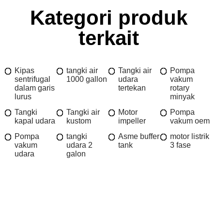
Kategori produk
terkait
Kipas
tangki air
Tangki air
Pompa
sentrifugal
1000 gallon
udara
vakum
dalam garis
tertekan
rotary
lurus
minyak
Tangki
Tangki air
Motor
Pompa
kapal udara
kustom
impeller
vakum oem
Pompa
tangki
Asme buffer
motor listrik
vakum
udara 2
tank
3 fase
udara
galon