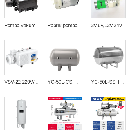
Pompa vakum vane putar listrik industri 63m3/h 380v VN-0063-S untuk mesin CNC, milking, dan dental
Pabrik pompa diafragma mini penjualan langsung pompa air diafragma mini 6v 4w
3V,6V,12V,24V dc mikro Pompa Vakum Membran Mini Pompa Udara Listrik Untuk mesin kopi penjernih air otomatis, dll.
VSV-22 220V/380V 22-26m³/jam 2,5MBar Pompa Vakum Industri Rotasi Tunggal Tingkat
YC-50L-CSH 8.4bar Baja karbon tangki penyimpanan udara horizontal tanpa sambungan tangki udara
YC-50L-SSH Portable Stainless Steel Compressed Air Storage Tank