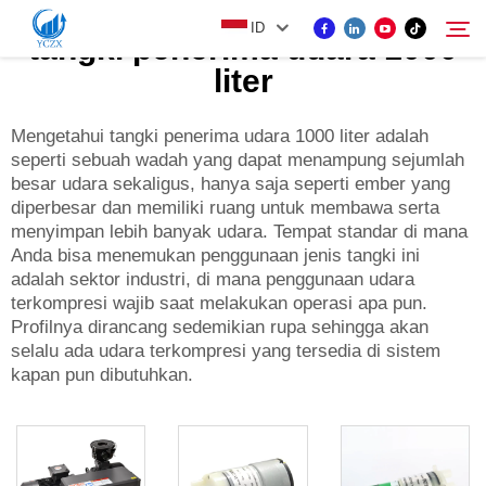
ID
tangki penerima udara 1000
liter
PRODUK
Mengetahui tangki penerima udara 1000 liter adalah
Cari
seperti sebuah wadah yang dapat menampung sejumlah
besar udara sekaligus, hanya saja seperti ember yang
TENTANG KAMI
diperbesar dan memiliki ruang untuk membawa serta
menyimpan lebih banyak udara. Tempat standar di mana
Anda bisa menemukan penggunaan jenis tangki ini
BERITA
adalah sektor industri, di mana penggunaan udara
terkompresi wajib saat melakukan operasi apa pun.
Profilnya dirancang sedemikian rupa sehingga akan
HUBUNGI KAMI
selalu ada udara terkompresi yang tersedia di sistem
kapan pun dibutuhkan.