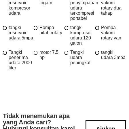
reservoir
logam
penyimpanan
vakum
kompresor
udara
rotary dua
udara
terkompresi
tahap
portabel
tangki
Pompa
tangki
Pompa
reservoir
bilah rotary
kompresor
vakum
udara 5mpa
udara 120
rotary van
galon
Tangki
motor 7.5
Tangki
tangki
penerima
hp
udara
udara 3mpa
udara 2000
peningkat
liter
Tidak menemukan apa
yang Anda cari?
Hubungi konsultan kami
Ajukan