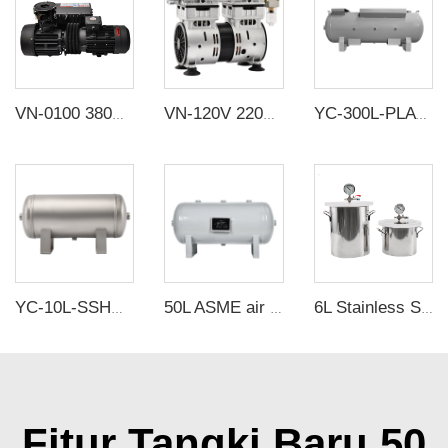
VN-0100 380V 3000W -100KPa Pompa Vakum Satu Tahap Bilah Putar Listrik Kepala Kompresor Udara Listrik untuk Pengemasan Vakum CNC
VN-120V 220V 370W 100L/menit Pabrik Kustom Pompa Vakum Tanpa Minyak Kecil dengan Suction Negatif 220v
YC-300L-PLATH-CSH 12bar Tangki penyimpanan udara horisontal seamless baja karbon
YC-10L-SSHM Tangki Penyimpanan Udara Tertekan Stainless Steel Horizontal Portabel Matte
50L ASME air tanks ASME UM tangki penyimpanan udara dari produsen tangki bertekanan baja karbon
6L Stainless Steel Defoamer Bucket Oil Free Vacuum Defoaming barrel dengan tutup transparan
Fitur Tangki Baru 50