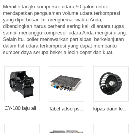
Memilih tangki kompresor udara 50 galon untuk
mendapatkan pengalaman volume udara terkompresi
yang diperbesar. Ini menghemat waktu Anda,
dibandingkan harus berhenti sering kali di antara tugas
sambil menunggu kompresor udara Anda mengisi ulang.
Selain itu, boiler menawarkan partisipasi berkelanjutan
dalam hal udara terkompresi yang dapat membantu
sumber daya serupa bekerja lebih cepat dan kuat.
CY-180 laju aliran kuat kipas industri Suara rendah aliran besar kipas sentrifugal
Tabel adsorpsi vakum tekanan tinggi tanpa suara multi-titik untuk mesin frais CNC
kipas daun lembaran galvanis ukuran 3 inci untuk kipas angin poros panjang motor multi - sayap kipas sentrifugal roda kipas daun