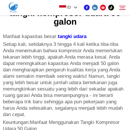
ID
tangki kompresor udara 50
galon
PRODUK
Manfaat kapasitas besar
tangki udara
Cari
Setiap kali, setidaknya 3 hingga 4 kali ketika tiba-tiba
Anda menemukan bahwa kompresor Anda memerlukan
TENTANG KAMI
tekanan lebih tinggi, apakah Anda merasa kesal. Anda
dapat meningkatkan kapasitas Anda menjadi 50 galon
dan mengharapkan pengaruh kualitas kerja yang Anda
BERITA
alami semakin membaik seiring waktu! Namun, tangki
yang lebih besar untuk jumlah udara bertekanan juga
HUBUNGI KAMI
memungkinkan sesuatu yang lebih dari sekadar apakah
ruang garasi Anda bisa menampungnya - ini berarti
beberapa trik baru sehingga apa pun pekerjaan yang
harus Anda selesaikan, segalanya menjadi lebih mudah
dan cepat.
Keuntungan:Manfaat Menggunakan Tangki Kompresor
Udara 50 Galon