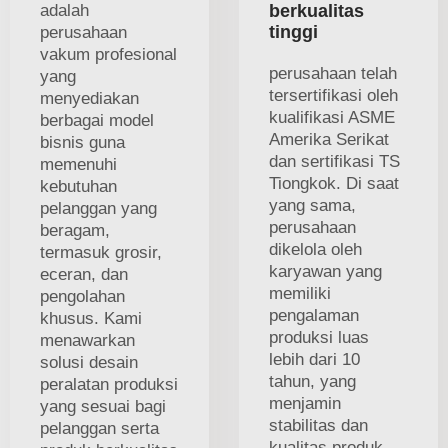
adalah
berkualitas
tinggi
perusahaan
vakum profesional
perusahaan telah
yang
tersertifikasi oleh
menyediakan
kualifikasi ASME
berbagai model
Amerika Serikat
bisnis guna
dan sertifikasi TS
memenuhi
Tiongkok. Di saat
kebutuhan
yang sama,
pelanggan yang
perusahaan
beragam,
dikelola oleh
termasuk grosir,
karyawan yang
eceran, dan
memiliki
pengolahan
pengalaman
khusus. Kami
produksi luas
menawarkan
lebih dari 10
solusi desain
tahun, yang
peralatan produksi
menjamin
yang sesuai bagi
stabilitas dan
pelanggan serta
kualitas produk—